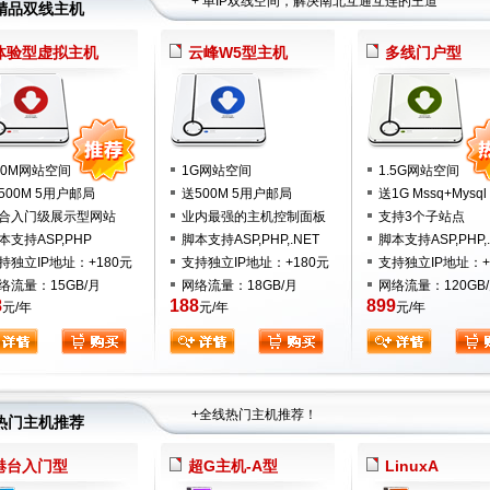
+ 单IP双线空间，解决南北互通互连的王道
精品双线主机
体验型虚拟主机
云峰W5型主机
多线门户型
50M网站空间
1G网站空间
1.5G网站空间
500M 5用户邮局
送500M 5用户邮局
送1G Mssq+Mysql
合入门级展示型网站
业内最强的主机控制面板
支持3个子站点
本支持ASP,PHP
脚本支持ASP,PHP,.NET
脚本支持ASP,PHP,.
持独立IP地址：+180元
支持独立IP地址：+180元
支持独立IP地址：+
络流量：15GB/月
网络流量：18GB/月
网络流量：120GB
8
188
899
元/年
元/年
元/年
+全线热门主机推荐！
热门主机推荐
港台入门型
超G主机-A型
LinuxA