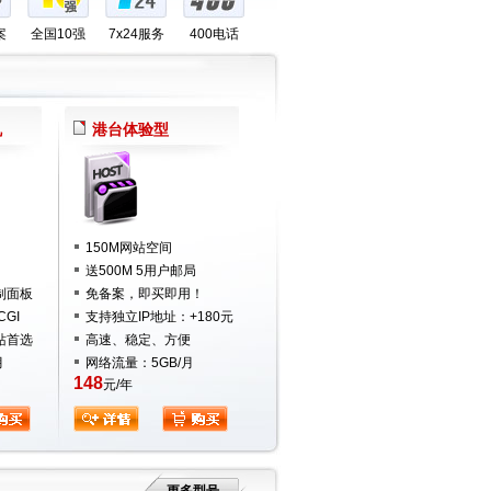
案
全国10强
7x24服务
400电话
机
港台体验型
150M网站空间
送500M 5用户邮局
制面板
免备案，即买即用！
CGI
支持独立IP地址：+180元
站首选
高速、稳定、方便
月
网络流量：5GB/月
148
元/年