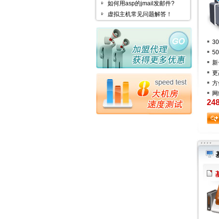
如何用asp的jmail发邮件?
虚拟主机常见问题解答！
3
5
新
更
方
网
24