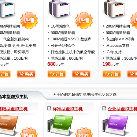
00M网站空间
1G网站空间
200M网站空间
00M赠送邮箱
500M赠送邮箱
500M赠送邮箱
一代全新集群架构
100M赠送MSSQL数据库
专业的LAMP环境
高,更快,更强,更优,更省
可开子站数
1个
.Htaccess支持
便快捷、即买即用
打造虚拟主机中的航空母舰
.Gzip支持
络流量：10GB/月
网络流量：80GB/月
网络流量：30GB/
8
680
198
元/年
元/年
元/年
+ 千M硬防,超强功能,购买主机明智之选!
基本型虚拟主机
基础型虚拟主机
标准型虚拟主机
企业型虚拟主