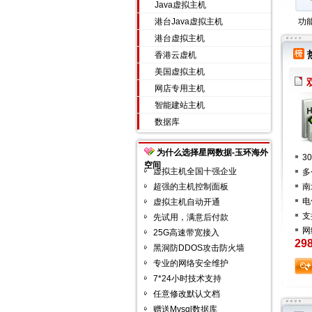
Java虚拟主机
港台Java虚拟主机
功
港台虚拟主机
香港云虚机
美国虚拟主机
网店专用主机
智能建站主机
数据库
为什么选择星网数据-玉环海外
3
空间
虚拟主机全国十强企业
多
超强的主机控制面板
南
电
虚拟主机自动开通
支
先试用，满意后付款
网
25G高速带宽接入
29
黑洞防DDOS攻击防火墙
专业的网络安全维护
7*24小时技术支持
任意修改默认文档
赠送Mysql数据库