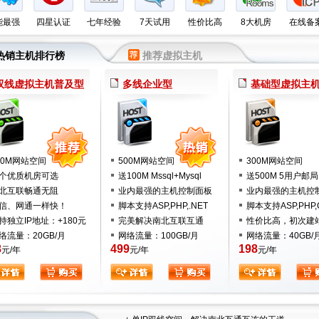
能最强
四星认证
七年经验
7天试用
性价比高
8大机房
在线备
热销主机排行榜
推荐虚拟主机
双线虚拟主机普及型
多线企业型
基础型虚拟主
00M网站空间
500M网站空间
300M网站空间
个优质机房可选
送100M Mssql+Mysql
送500M 5用户邮局
北互联畅通无阻
业内最强的主机控制面板
业内最强的主机控
信、网通一样快！
脚本支持ASP,PHP,.NET
脚本支持ASP,PHP,
持独立IP地址：+180元
完美解决南北互联互通
性价比高，初次建
络流量：20GB/月
网络流量：100GB/月
网络流量：40GB/
8
499
198
元/年
元/年
元/年