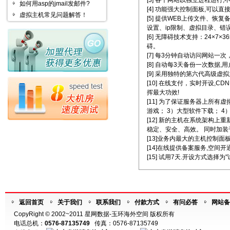
[3] 各个网站以独立进程运行,
如何用asp的jmail发邮件?
[4] 功能强大控制面板,可以直
虚拟主机常见问题解答！
[5] 提供WEB上传文件、恢
设置、ip限制、虚拟目录、错
[6] 无障碍技术支持：24×
碍。
[7] 每3分钟自动访问网站一次
[8] 自动每3天备份一次数据
[9] 采用独特的第六代高级
[10] 在线支付，实时开设
挥最大功效!
[11] 为了保证服务器上所
游戏； 3）大型软件下载； 
[12] 新的主机在系统架构
稳定、安全、高效。 同时加装千
[13]业务内最大的主机控制
[14]在线提供备案服务,空间
[15] 试用7天.开设方式选择为
返回首页
关于我们
联系我们
付款方式
有问必答
网站备
CopyRight © 2002~2011 星网数据-玉环海外空间 版权所有
电话总机：
0576-87135749
传真：0576-87135749