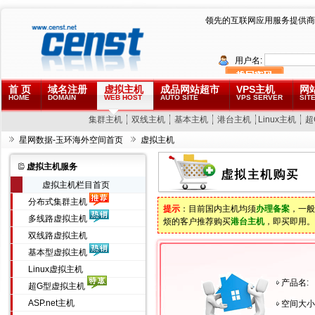
领先的互联网应用服务提供商
用户名:
首 页
域名注册
虚拟主机
成品网站超市
VPS主机
网
HOME
DOMAIN
WEB HOST
AUTO SITE
VPS SERVER
SITE
集群主机
双线主机
基本主机
港台主机
Linux主机
超
星网数据-玉环海外空间首页
虚拟主机
虚拟主机服务
虚拟主机栏目首页
分布式集群主机
提示
：目前国内主机均须
办理备案
，一般
多线路虚拟主机
烦的客户推荐购买
港台主机
，即买即用。
双线路虚拟主机
基本型虚拟主机
Linux虚拟主机
产品名:
超G型虚拟主机
ASP.net主机
空间大小