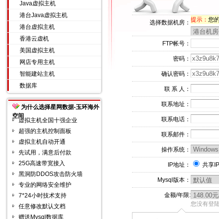
Java虚拟主机
港台Java虚拟主机
提示：
您的I
选择数据机房：
港台虚拟主机
香港云虚机
FTP帐号：
美国虚拟主机
密码：
网店专用主机
智能建站主机
确认密码：
数据库
联 系 人：
联系地址：
为什么选择星网数据-玉环海外
空间
联系电话：
虚拟主机全国十强企业
超强的主机控制面板
联系邮件：
虚拟主机自动开通
操作系统：
先试用，满意后付款
25G高速带宽接入
IP地址：
共享I
黑洞防DDOS攻击防火墙
Mysql版本：
专业的网络安全维护
金额/年限:
7*24小时技术支持
您没有登陆
任意修改默认文档
赠送Mysql数据库