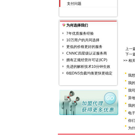
支付问题
为何选择我们
7年优质服务经验
10万用户的共同选择
更低的价格更好的服务
上一
CNNIC四星级认证服务商
下一
拥有正规经营许可证(ICP)
>> 相
先进的解析技术10分钟生效
6组DNS负载均衡更快更稳定
我想
我的
我司
异
我
电子
你
为