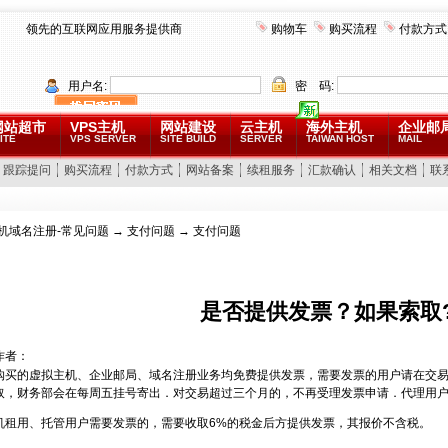
领先的互联网应用服务提供商
购物车
购买流程
付款方式
用户名:
密 码:
网站超市
VPS主机
网站建设
云主机
海外主机
企业邮
ITE
VPS SERVER
SITE BUILD
SERVER
TAIWAN HOST
MAIL
跟踪提问
购买流程
付款方式
网站备案
续租服务
汇款确认
相关文档
联
机域名注册-常见问题
→
支付问题
→ 支付问题
是否提供发票？如果索取
作者：
购买的虚拟主机、企业邮局、域名注册业务均免费提供发票，需要发票的用户请在交易
取，财务部会在每周五挂号寄出．对交易超过三个月的，不再受理发票申请．代理用户于
机租用、托管用户需要发票的，需要收取6%的税金后方提供发票，其报价不含税。