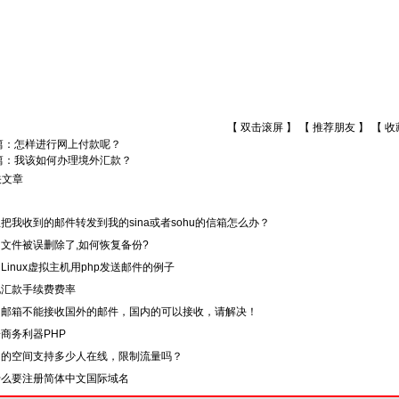
【 双击滚屏 】 【
推荐朋友
】 【
收
篇：
怎样进行网上付款呢？
篇：
我该如何办理境外汇款？
关文章
把我收到的邮件转发到我的sina或者sohu的信箱怎么办？
文件被误删除了,如何恢复备份?
Linux虚拟主机用php发送邮件的例子
地汇款手续费费率
的邮箱不能接收国外的邮件，国内的可以接收，请解决！
商务利器PHP
们的空间支持多少人在线，限制流量吗？
什么要注册简体中文国际域名