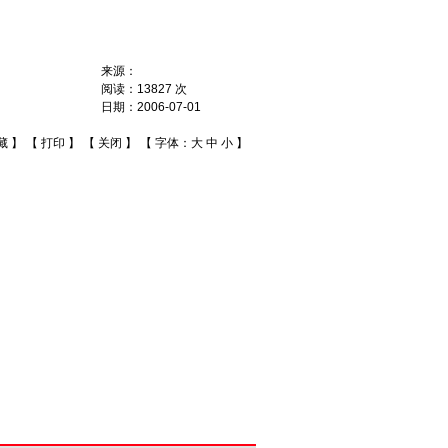
来源：
阅读：
13827
次
日期：
2006-07-01
藏
】 【
打印
】 【
关闭
】 【 字体：
大
中
小
】