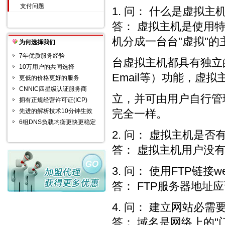
支付问题
1. 问： 什么是虚拟主机
答： 虚拟主机是使用
机分成一台台"虚拟"的
为何选择我们
7年优质服务经验
台虚拟主机都具有独立的域
10万用户的共同选择
Email等）功能，虚
更低的价格更好的服务
CNNIC四星级认证服务商
立，并可由用户自行管
拥有正规经营许可证(ICP)
先进的解析技术10分钟生效
完全一样。
6组DNS负载均衡更快更稳定
2. 问： 虚拟主机是否
答： 虚拟主机用户没有
3. 问： 使用FTP链
答： FTP服务器地址
4. 问： 建立网站必需
答： 域名是网络上的"门