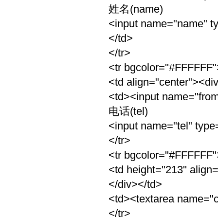
姓名(name)
<input name="name" ty
</td>
</tr>
<tr bgcolor="#FFFFFF"
<td align="center"><d
<td><input name="from"
电话(tel)
<input name="tel" type=
</tr>
<tr bgcolor="#FFFFFF"
<td height="213" align
</div></td>
<td><textarea name="c
</tr>