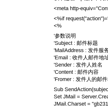
<meta http-equiv="Cont
<%if request("action")
<%
'参数说明
'Subject : 邮件标题
'MailAddress : 发件
'Email : 收件人邮件地
'Sender : 发件人姓名
'Content : 邮件内容
'Fromer : 发件人的邮
Sub SendAction(subject
Set JMail = Server.Cre
JMail.Charset = "g