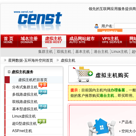
领先的互联网应用服务提供商
用户名:
首 页
域名注册
虚拟主机
成品网站超市
VPS主机
网
HOME
DOMAIN
WEB HOST
AUTO SITE
VPS SERVER
SITE
集群主机
双线主机
基本主机
港台主机
Linux主机
超
星网数据-玉环海外空间首页
虚拟主机
虚拟主机服务
虚拟主机栏目首页
分布式集群主机
提示
：目前国内主机均须
办理备案
，一般
多线路虚拟主机
烦的客户推荐购买
港台主机
，即买即用。
双线路虚拟主机
基本型虚拟主机
Linux虚拟主机
产品名:
超G型虚拟主机
ASP.net主机
空间大小