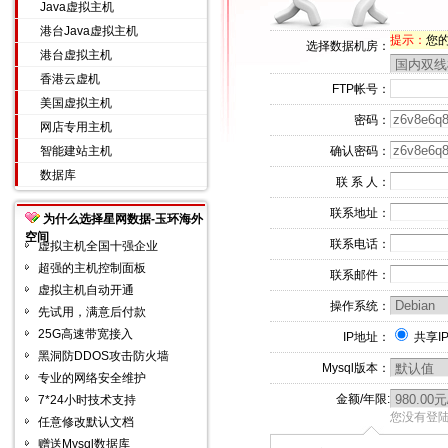
Java虚拟主机
港台Java虚拟主机
提示：
您的
选择数据机房：
港台虚拟主机
香港云虚机
FTP帐号：
美国虚拟主机
密码：
网店专用主机
智能建站主机
确认密码：
数据库
联 系 人：
联系地址：
为什么选择星网数据-玉环海外
空间
联系电话：
虚拟主机全国十强企业
超强的主机控制面板
联系邮件：
虚拟主机自动开通
操作系统：
先试用，满意后付款
25G高速带宽接入
IP地址：
共享I
黑洞防DDOS攻击防火墙
Mysql版本：
专业的网络安全维护
金额/年限:
7*24小时技术支持
您没有登陆
任意修改默认文档
赠送Mysql数据库