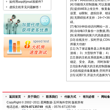
[3] 各个网站以独立进程运行,
如何用asp的jmail发邮件?
[4] 功能强大控制面板,可以直
虚拟主机常见问题解答！
[5] 提供WEB上传文件、恢
设置、ip限制、虚拟目录、错
[6] 无障碍技术支持：24×
碍。
[7] 每3分钟自动访问网站一次
[8] 自动每3天备份一次数据
[9] 采用独特的第六代高级
[10] 在线支付，实时开设
挥最大功效!
[11] 为了保证服务器上所
游戏； 3）大型软件下载； 
[12] 新的主机在系统架构
稳定、安全、高效。 同时加装千
[13]业务内最大的主机控制
[14]在线提供备案服务,空间
[15] 试用7天.开设方式选择为
返回首页
关于我们
联系我们
付款方式
有问必答
网站备
CopyRight © 2002~2011 星网数据-玉环海外空间 版权所有
电话总机：
0576-87135749
传真：0576-87135749