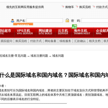
领先的互联网应用服务提供商
购物车
购买流程
付款方式
用户名:
密 码:
网站超市
VPS主机
网站建设
云主机
海外主机
企业邮
ITE
VPS SERVER
SITE BUILD
SERVER
TAIWAN HOST
MAIL
跟踪提问
购买流程
付款方式
网站备案
续租服务
汇款确认
相关文档
联
机域名注册-常见问题
→
域名注册问题
→ 域名问题
什么是国际域名和国内域名？国际域名和国内
作者：
域名类别可分为国际域名和国内域名，两者的主要区别在于域名划分方式和管理机构
要从域名体系说起。目前互联网上的域名体系中共有三类顶级域名：类别顶级域名、
不同的后缀表示域名的行业特征。
----------------------------------------------------------------------