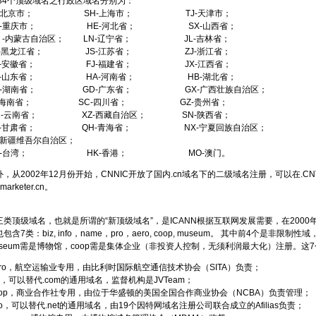
4个顶级域名之行政区域名分别为：
-北京市； SH-上海市； TJ-天津市；
-重庆市； HE-河北省； SX-山西省；
-内蒙古自治区； LN-辽宁省； JL-吉林省；
-黑龙江省； JS-江苏省； ZJ-浙江省；
-安徽省； FJ-福建省； JX-江西省；
-山东省； HA-河南省； HB-湖北省；
-湖南省； GD-广东省； GX-广西壮族自治区；
-海南省； SC-四川省； GZ-贵州省；
-云南省； XZ-西藏自治区； SN-陕西省；
-甘肃省； QH-青海省； NX-宁夏回族自治区；
新疆维吾尔自治区；
-台湾； HK-香港； MO-澳门。
从2002年12月份开始，CNNIC开放了国内.cn域名下的二级域名注册，可以在.
arketer.cn。
顶级域名，也就是所谓的“新顶级域名”，是ICANN根据互联网发展需要，在2000年
包含7类：biz, info，name，pro，aero, coop, museum。 其中前4个是非
useum需是博物馆，coop需是集体企业（非投资人控制，无须利润最大化）注册。
ro，航空运输业专用，由比利时国际航空通信技术协会（SITA）负责；
，可以替代.com的通用域名，监督机构是JVTeam；
op，商业合作社专用，由位于华盛顿的美国全国合作商业协会（NCBA）负责管理；
o，可以替代.net的通用域名，由19个因特网域名注册公司联合成立的Afilias负责；