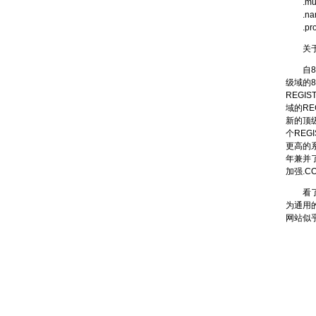
.mu
.nam
.pro
关于I
自80年
级域的
REGI
域的RE
新的顶级
个REG
更高的系
年兼并了
加强.
看了这
为通用
网站似