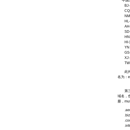
中国3
BJ
CQ
NM 
HL
AH
SD
HN
HI
YN 
GS
XJ-
TW
此外，
名为：em
第三类
域名，也
册，m
.ae
.biz
.co
.inf