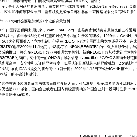
seum，博物馆专用，由博物馆域名管理协会（MDMA）监督；
e，是个人网站的专用域名，由英国的“环球姓名注册”（GlobeNameRegistry）负
，医生和律师等职业专用，监督机构是爱尔兰都柏林的一家网络域名公司“职业注册”（Regi
CANN为什么要增加新的7个域的背景资料：
代国际互联网出现以来，.com、.net、.org一直是商家和消费者最热衷的三个通
80%以上。多年来NSI公司长期垄断对这三个域的注册和管理权。1999年，ICANN
STRAR这个层面引入了竞争机制。但是在REGISTRY这个层面上的竞争还是不够，
GISTRY也于2000年11月选定，NSI除了在INFO域REGISTRY的中有少量股份外
域的推出，将会在REGISTRY业内引进竞争机制。新的REGISTRY从技术到运营
ISGTRAR的局面，实行同一的WHOIS；域名信息（zone file）和WHOIS查询全球
统冗余性、安全性和认证的严密程度。似乎认识到新域带来的严峻挑战，.com域的运营商Verisign 
NSI）在向ICANN提交的新合同中（新合同在2001年4月2日正式被ICANN批
COM域下的基础设施建设。
些有关顶级域名及国内域名后缀的介绍之后，可以发现，很多域名资源可以利用，
的仍然是.com域名，国内企业或者在国内有经营机构的外国企业则一般同时注册.com.
乎更青睐用.cn域名。
【 双击滚屏 】 【
推荐朋友
】 【
收