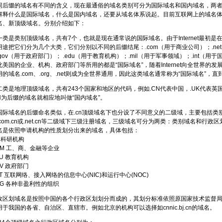
缀的域名有不同的含义，现在最通俗的域名类别可分为国际域名和国内域名，两者
解释什么是国际域名，什么是国内域名，还要从域名体系说起。目前互联网上的域名
名、新顶级域名。分别介绍如下：
是类别顶级域名，共有7个，也就是现在通常说的国际域名。由于Internet最初
用途把它们分为几个大类，它们分别以不同的后缀结尾：.com（用于商业公司）；.net
gov（用于政府部门）； .edu（用于教育机构）；.mil（用于军事领域）；.int（
美国的企业、机构、政府部门等所用的都是“国际域名”，随着Internet向全世界的发展，.
的域名.com、.org、.net则成为全世界通用，因此这类域名通常称为“国际域名”
是地理顶级域名，共有243个国家和地区的代码，例如.CN代表中国，.UK代表英
N为后缀的域名就相应地叫做“国内域名”。
域名的后缀命名类似，在.cn顶级域名下也分设了不同意义的二级域，主要包括类
com.cn或.net.cn等二级域下三级注册域名，三级域名可分为两类：类别域名和行政
名是依照申请机构的性质划分出来的域名，具体包括：
科研机构
 工、商、金融等企业
 教育机构
 政府部门
互联网络、接入网络的信息中心(NIC)和运行中心(NOC)
 各种非盈利性的组织
划域名是按照中国的各个行政区划划分而成的，其划分标准依照原国家技术监督局发布
于我国的各省、自治区、直辖市。例如北京的机构可以选择如cnnic.bj.cn的域名。