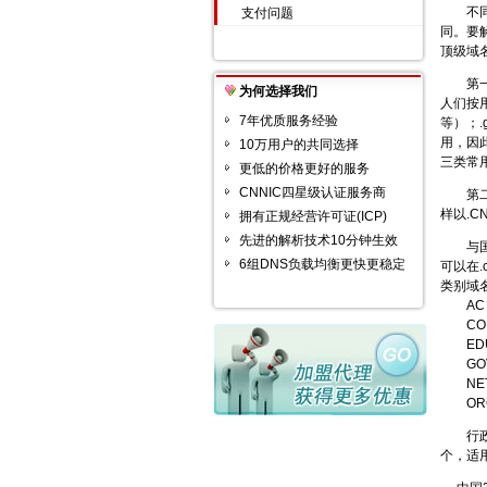
不同后
支付问题
同。要
顶级域
第一类
为何选择我们
人们按
7年优质服务经验
等）；.
用，因此
10万用户的共同选择
三类常用
更低的价格更好的服务
CNNIC四星级认证服务商
第二类
样以.C
拥有正规经营许可证(ICP)
先进的解析技术10分钟生效
与国际
6组DNS负载均衡更快更稳定
可以在.
类别域
AC 
COM
EDU
GOV
NET 
ORG
行政区
个，适用