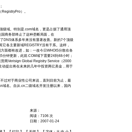
责；
stryPro）。
用顶级域。特别是.com域名，更是占据了通用顶
、美国商务部终止了这种垄断局面，在
造成了DNS体系多年来没有显著改善。新的7个顶级
，与其它各主要新域REGISTRY没有干系。这样，
机制方面都有改进，如：一改今日WHOIS分散在各
范围5分钟更新，此前.COM域下需要24到48小时；
Global Registry Service（2000
准），主动提出将在未来的几年中投资两亿美金，用于
不过对于商业性公司来说，直到目前为止，最
cn域名。自从.cn二级域名开发注册以来，国内
来源：
阅读：
7106
次
日期：
2007-01-24
藏
】 【
打印
】 【
关闭
】 【 字体：
大
中
小
】