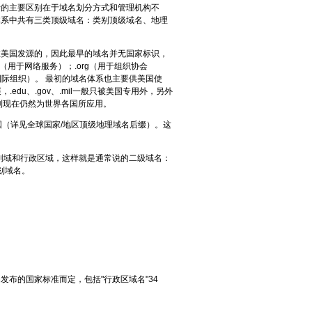
的主要区别在于域名划分方式和管理机构不
体系中共有三类顶级域名：类别顶级域名、地理
是在美国发源的，因此最早的域名并无国家标识，
（用于网络服务）；.org（用于组织协会
用于国际组织）。 最初的域名体系也主要供美国使
edu、.gov、.mil一般只被美国专用外，另外
，直到现在仍然为世界各国所应用。
国（详见全球国家/地区顶级地理域名后缀）。这
别域和行政区域，这样就是通常说的二级域名：
区划域名。
的国家标准而定，包括"行政区域名"34