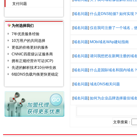
支付问题
[
域名问题
]
什么是DNS轮循? 如何实现
为何选择我们
[
域名问题
]
仅在我司注册了一个域名，使
7年优质服务经验
10万用户的共同选择
[
域名问题
]
MObi域名WAp建站指南
更低的价格更好的服务
CNNIC四星级认证服务商
[
域名问题
]
请问我想把在新网注册的域
拥有正规经营许可证(ICP)
先进的解析技术10分钟生效
[
域名问题
]
什么是国际域名和国内域名
6组DNS负载均衡更快更稳定
[
域名问题
]
域名DNS相关问题
[
域名问题
]
如何为企业品牌选择最佳域
文章搜索：