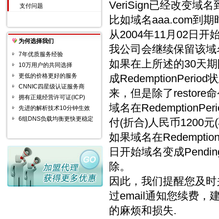
VeriSign已经改变
支付问题
比如域名aaa.com到期时
从2004年11月02
为何选择我们
我公司会继续保留该域名
7年优质服务经验
如果在上所述的30天期
10万用户的共同选择
更低的价格更好的服务
成RedemptionP
CNNIC四星级认证服务商
来，但是除了restor
拥有正规经营许可证(ICP)
域名在RedemptionP
先进的解析技术10分钟生效
6组DNS负载均衡更快更稳定
付(折合)人民币1200元
如果域名在Redemption
日开始域名变成Pendin
除。
因此，我们提醒您及时
过email通知您续费
的麻烦和损失.