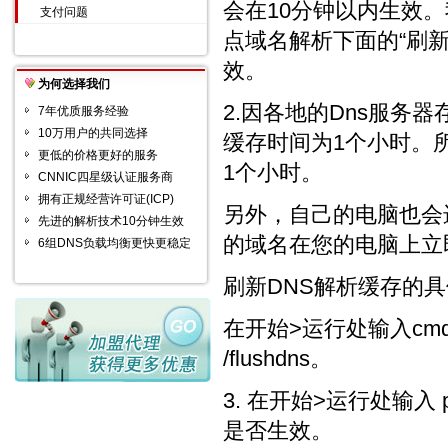
会在10分钟以内生效
支付问题
点域名解析下面的“刷
效。
为何选择我们
2.因各地的Dns服务
7年优质服务经验
10万用户的共同选择
缓存时间为1个小时。
更低的价格更好的服务
1个小时。
CNNIC四星级认证服务商
拥有正规经营许可证(ICP)
另外，自己的电脑也会
先进的解析技术10分钟生效
的域名在您的电脑上立
6组DNS负载均衡更快更稳定
刷新DNS解析缓存的
在开始>运行处输入cmd
/flushdns。
3. 在开始>运行处输入 p
是否生效。