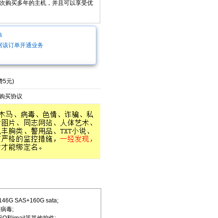
次购买多年的主机，并且可以享受优
单
据该订单开通业务
5元)
购买协议
 SAS+160G sata;
病毒;