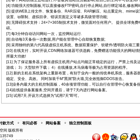
[3] 各个网站以独立进程运行,不会被其他站点负载影响,在自己的空间中可以使用FSO
[4] 功能强大控制面板,可以直接修改FTP密码,自行停止网站,自行绑定域名,修改网
[5] 提供WEB上传文件、恢复备份、RAR压缩、RAR解压、站点重定向、mim
设置、ip限制、虚拟目录、错误页面定义等诸多高级管理功能;
[6] 无障碍技术支持：24×7×365制技术支持，微笑面对任何用户。 提供全球免
碍。
[7] 每3分钟自动访问网站一次，监控网站运行.
[8] 自动每3天备份一次数据,用户能在管理中心自助恢复数据;
[9] 采用独特的第六代高级虚拟主机系统、数据双重保护、软硬件/透明防火墙三重
[10] 在线支付，实时开设,CDN网络加速器可供选购，免费赠送功能强大的网站
挥最大功效!
[11] 为了保证服务器上所有虚拟主机用户站点均能正常稳定的运行，严禁上传及
游戏； 3）大型软件下载； 4）在线播放,木马病毒等极为占用资源的程序。
[12] 新的主机在系统架构上重新布置，有别于业内一般的传统单机系统，服务
稳定、安全、高效。 同时加装千M"黑洞"防火墙,完全效抵御DDOS攻击。
[13]业务内最大的主机控制面板，40余项管理功能，可以自行在管理中心恢复备
[14]在线提供备案服务,空间开通后，请于7天内进行网站备案。
[15] 试用7天.开设方式选择为"试用7天"即可。
付款方式
有问必答
网站备案
独立控制面板
海外空间 版权所有
135749