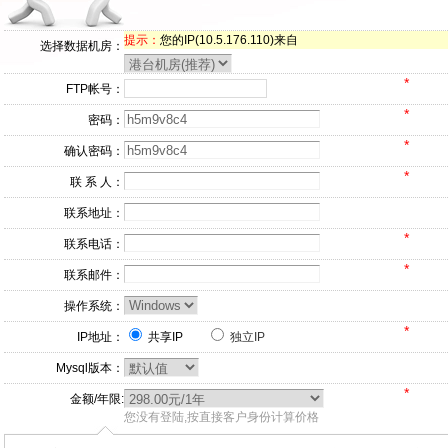
提示：
您的IP(10.5.176.110)来自
选择数据机房：
*
FTP帐号：
*
密码：
*
确认密码：
*
联 系 人：
联系地址：
*
联系电话：
*
联系邮件：
操作系统：
*
IP地址：
共享IP
独立IP
Mysql版本：
*
金额/年限:
您没有登陆,按直接客户身份计算价格