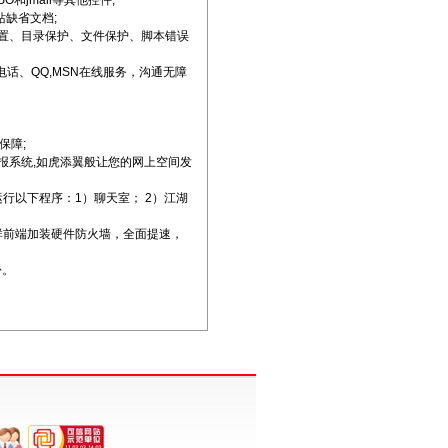
和jmail等其他控件;
站缺省文档;
e设置、目录保护、文件保护、脚本错误
费电话、QQ,MSN在线服务，沟通无障
保障;
情报系统,如虎添翼般让您的网上空间发
运行以下程序：1）聊天室； 2）江湖
器群前端加装硬件防火墙，全面提速，
份。