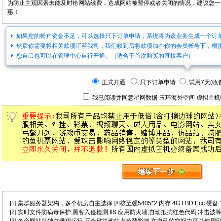
为防止主观因素未能及时给网站续费，造成网站被暂停或者关闭的情况，建议您一
惠！
如果您的帐户资金不足，可以选择只下订单申请，系统将为该业务生成一个订
然后你需要将相关款项汇至我司；我们收到后将款项加在你的会员帐号下，根
您自己也可以在管理中心自行开通。（适合于首次购买的直接客户）
正式开通
只下订单申请
试用7天(收费
我已阅读并同意星网数据-玉环海外空间
虚拟主机
[1] 集群服务器架构，多个机房自主选择:四核至强5405*2 内存:4G FBD Ecc 硬盘:146G
[2] 实时文件防病毒保护,黑客入侵检测,IIS 应用防火墙,自动抵抗红色代码,冲击波等