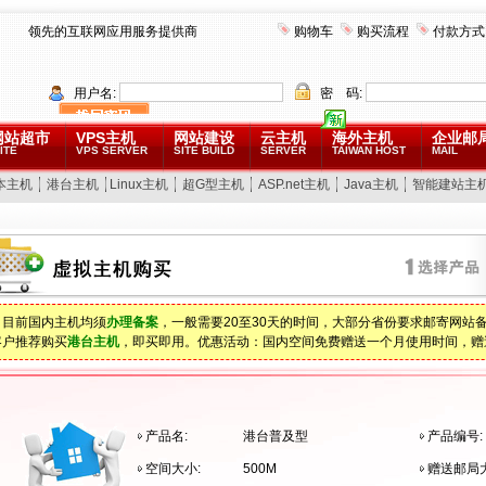
领先的互联网应用服务提供商
购物车
购买流程
付款方式
用户名:
密 码:
网站超市
VPS主机
网站建设
云主机
海外主机
企业邮
ITE
VPS SERVER
SITE BUILD
SERVER
TAIWAN HOST
MAIL
本主机
港台主机
Linux主机
超G型主机
ASP.net主机
Java主机
智能建站主
：目前国内主机均须
办理备案
，一般需要20至30天的时间，大部分省份要求邮寄网站
客户推荐购买
港台主机
，即买即用。优惠活动：国内空间免费赠送一个月使用时间，赠
产品名:
港台普及型
产品编号:
空间大小:
500M
赠送邮局大