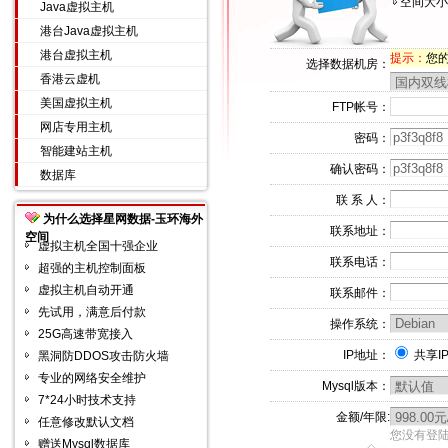
空间大小
Java虚拟主机
港台Java虚拟主机
港台虚拟主机
提示：
您的I
选择数据机房：
香港云虚机
美国虚拟主机
FTP帐号：
网店专用主机
密码：
智能建站主机
确认密码：
数据库
联 系 人：
为什么选择星网数据-玉环海外
联系地址：
空间
虚拟主机全国十强企业
联系电话：
超强的主机控制面板
虚拟主机自动开通
联系邮件：
先试用，满意后付款
操作系统：
25G高速带宽接入
IP地址：
共享I
黑洞防DDOS攻击防火墙
专业的网络安全维护
Mysql版本：
7*24小时技术支持
金额/年限:
任意修改默认文档
您没有登陆
赠送Mysql数据库