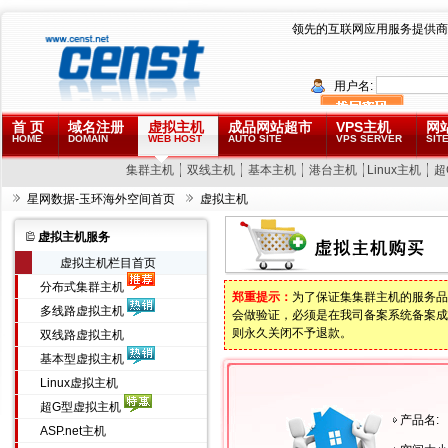
领先的互联网应用服务提供商
用户名:
首 页
域名注册
虚拟主机
成品网站超市
VPS主机
网
HOME
DOMAIN
WEB HOST
AUTO SITE
VPS SERVER
SITE
集群主机
双线主机
基本主机
港台主机
Linux主机
超
星网数据-玉环海外空间首页
虚拟主机
虚拟主机服务
虚拟主机栏目首页
分布式集群主机
郑重提示：
为了保证集集群主机的服务品
多线路虚拟主机
会做验证，必须是在我司备案系统备案成
则永久关闭不予退款。
双线路虚拟主机
基本型虚拟主机
Linux虚拟主机
超G型虚拟主机
产品名:
ASP.net主机