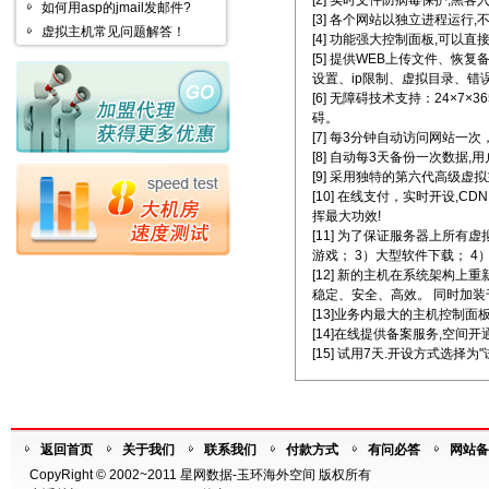
[2] 实时文件防病毒保护,黑客
如何用asp的jmail发邮件?
[3] 各个网站以独立进程运行,
虚拟主机常见问题解答！
[4] 功能强大控制面板,可以直
[5] 提供WEB上传文件、恢
设置、ip限制、虚拟目录、错
[6] 无障碍技术支持：24×
碍。
[7] 每3分钟自动访问网站一次
[8] 自动每3天备份一次数据
[9] 采用独特的第六代高级
[10] 在线支付，实时开设
挥最大功效!
[11] 为了保证服务器上所
游戏； 3）大型软件下载； 
[12] 新的主机在系统架构
稳定、安全、高效。 同时加装千
[13]业务内最大的主机控制
[14]在线提供备案服务,空间
[15] 试用7天.开设方式选择为
返回首页
关于我们
联系我们
付款方式
有问必答
网站备
CopyRight © 2002~2011 星网数据-玉环海外空间 版权所有