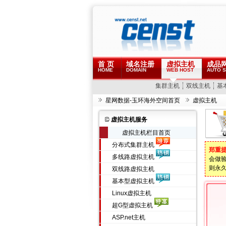
首 页
域名注册
虚拟主机
成品
HOME
DOMAIN
WEB HOST
AUTO S
集群主机
双线主机
基
星网数据-玉环海外空间首页
虚拟主机
虚拟主机服务
虚拟主机栏目首页
分布式集群主机
郑重
多线路虚拟主机
会做
则永
双线路虚拟主机
基本型虚拟主机
Linux虚拟主机
超G型虚拟主机
ASP.net主机