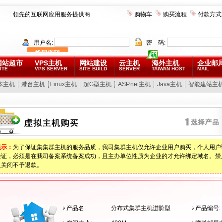
领先的互联网应用服务提供商
购物车
购买流程
付款方式
用户名:
密 码:
网站超市
VPS主机
网站建设
云主机
海外主机
企业邮
ITE
VPS SERVER
SITE BUILD
SERVER
TAIWAN HOST
MAIL
本主机
港台主机
Linux主机
超G型主机
ASP.net主机
Java主机
智能建站主
提示：
为了保证集集群主机的服务品质，我司集群主机仅允许企业用户购买，个人用户
验证，必须是在我司备案系统备案成功，且主办单位性质为企业的才允许绑定域名。禁
久关闭不予退款。
产品名:
分布式集群主机进阶型
产品编号: