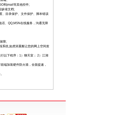
病毒;
和jmail等其他控件;
站缺省文档;
e设置、目录保护、文件保护、脚本错误
费电话、QQ,MSN在线服务，沟通无障
保障;
情报系统,如虎添翼般让您的网上空间发
运行以下程序：1）聊天室； 2）江湖
器群前端加装硬件防火墙，全面提速，
份。