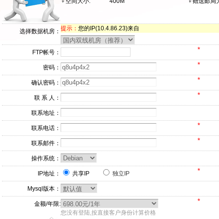
空间大小:
400M
赠送邮局大
提示：
您的IP(10.4.86.23)来自
选择数据机房：
*
FTP帐号：
*
密码：
*
确认密码：
*
联 系 人：
联系地址：
*
联系电话：
*
联系邮件：
操作系统：
*
IP地址：
共享IP
独立IP
Mysql版本：
*
金额/年限:
您没有登陆,按直接客户身份计算价格