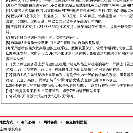
[2] 实时文件防病毒保护,黑客入侵检测,IIS 应用防火墙,自动抵抗红色代码,冲击波等
[3] 各个网站以独立进程运行,不会被其他站点负载影响,在自己的空间中可以使用FSO
[4] 功能强大控制面板,可以直接修改FTP密码,自行停止网站,自行绑定域名,修改网
[5] 提供WEB上传文件、恢复备份、RAR压缩、RAR解压、站点重定向、mim
设置、ip限制、虚拟目录、错误页面定义等诸多高级管理功能;
[6] 无障碍技术支持：24×7×365制技术支持，微笑面对任何用户。 提供全球免
碍。
[7] 每3分钟自动访问网站一次，监控网站运行.
[8] 自动每3天备份一次数据,用户能在管理中心自助恢复数据;
[9] 采用独特的第六代高级虚拟主机系统、数据双重保护、软硬件/透明防火墙三重
[10] 在线支付，实时开设,CDN网络加速器可供选购，免费赠送功能强大的网站
挥最大功效!
[11] 为了保证服务器上所有虚拟主机用户站点均能正常稳定的运行，严禁上传及
游戏； 3）大型软件下载； 4）在线播放,木马病毒等极为占用资源的程序。
[12] 新的主机在系统架构上重新布置，有别于业内一般的传统单机系统，服务
稳定、安全、高效。 同时加装千M"黑洞"防火墙,完全效抵御DDOS攻击。
[13]业务内最大的主机控制面板，40余项管理功能，可以自行在管理中心恢复备
[14]在线提供备案服务,空间开通后，请于7天内进行网站备案。
[15] 试用7天.开设方式选择为"试用7天"即可。
付款方式
有问必答
网站备案
独立控制面板
海外空间 版权所有