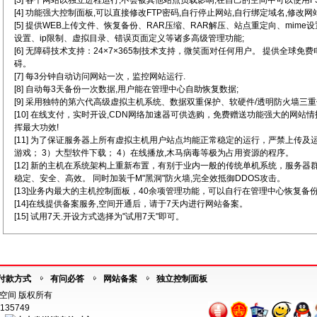
[3] 各个网站以独立进程运行,不会被其他站点负载影响,在自己的空间中可以使用FSO
[4] 功能强大控制面板,可以直接修改FTP密码,自行停止网站,自行绑定域名,修改网
[5] 提供WEB上传文件、恢复备份、RAR压缩、RAR解压、站点重定向、mim
设置、ip限制、虚拟目录、错误页面定义等诸多高级管理功能;
[6] 无障碍技术支持：24×7×365制技术支持，微笑面对任何用户。 提供全球免
碍。
[7] 每3分钟自动访问网站一次，监控网站运行.
[8] 自动每3天备份一次数据,用户能在管理中心自助恢复数据;
[9] 采用独特的第六代高级虚拟主机系统、数据双重保护、软硬件/透明防火墙三重
[10] 在线支付，实时开设,CDN网络加速器可供选购，免费赠送功能强大的网站
挥最大功效!
[11] 为了保证服务器上所有虚拟主机用户站点均能正常稳定的运行，严禁上传及
游戏； 3）大型软件下载； 4）在线播放,木马病毒等极为占用资源的程序。
[12] 新的主机在系统架构上重新布置，有别于业内一般的传统单机系统，服务
稳定、安全、高效。 同时加装千M"黑洞"防火墙,完全效抵御DDOS攻击。
[13]业务内最大的主机控制面板，40余项管理功能，可以自行在管理中心恢复备
[14]在线提供备案服务,空间开通后，请于7天内进行网站备案。
[15] 试用7天.开设方式选择为"试用7天"即可。
付款方式
有问必答
网站备案
独立控制面板
海外空间 版权所有
135749