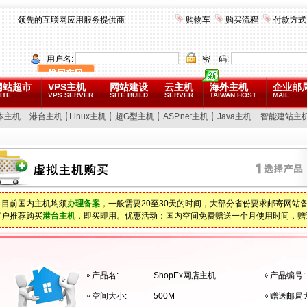
领先的互联网应用服务提供商
购物车
购买流程
付款方式
用户名:
密 码:
网站超市
VPS主机
网站建设
云主机
海外主机
企业邮
ITE
VPS SERVER
SITE BUILD
SERVER
TAIWAN HOST
MAIL
本主机
港台主机
Linux主机
超G型主机
ASP.net主机
Java主机
智能建站主
：目前国内主机均须
办理备案
，一般需要20至30天的时间，大部分省份要求邮寄网站
客户推荐购买
港台主机
，即买即用。优惠活动：国内空间免费赠送一个月使用时间，赠
产品名:
ShopEx网店主机
产品编号:
空间大小:
500M
赠送邮局大