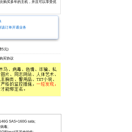
次购买多年的主机，并且可以享受优
单
据该订单开通业务
5元)
购买协议
 SAS+160G sata;
病毒;