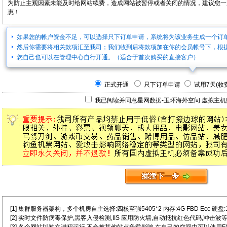
为防止主观因素未能及时给网站续费，造成网站被暂停或者关闭的情况，建议您一
惠！
如果您的帐户资金不足，可以选择只下订单申请，系统将为该业务生成一个订
然后你需要将相关款项汇至我司；我们收到后将款项加在你的会员帐号下，根
您自己也可以在管理中心自行开通。（适合于首次购买的直接客户）
正式开通
只下订单申请
试用7天(收费
我已阅读并同意星网数据-玉环海外空间
虚拟主机
[1] 集群服务器架构，多个机房自主选择:四核至强5405*2 内存:4G FBD Ecc 硬盘:146G
[2] 实时文件防病毒保护,黑客入侵检测,IIS 应用防火墙,自动抵抗红色代码,冲击波等