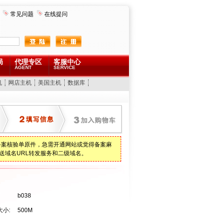
常见问题
在线提问
局
代理专区
客服中心
AGENT
SERVICE
机
网店主机
美国主机
数据库
备案核验单原件，急需开通网站或觉得备案麻
送域名URL转发服务和二级域名。
b038
小:
500M