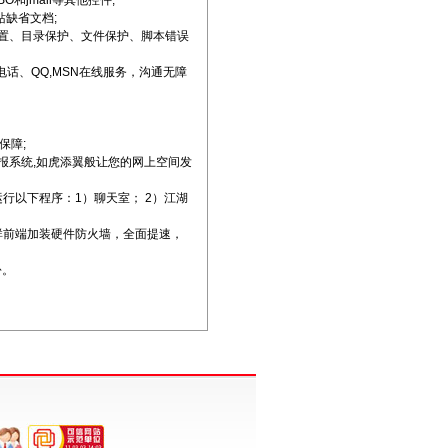
和jmail等其他控件;
站缺省文档;
e设置、目录保护、文件保护、脚本错误
费电话、QQ,MSN在线服务，沟通无障
保障;
情报系统,如虎添翼般让您的网上空间发
运行以下程序：1）聊天室； 2）江湖
器群前端加装硬件防火墙，全面提速，
份。