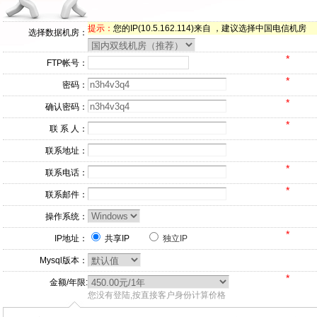
提示：
您的IP(10.5.162.114)来自 ，建议选择中国电信机房
选择数据机房：
*
FTP帐号：
*
密码：
*
确认密码：
*
联 系 人：
联系地址：
*
联系电话：
*
联系邮件：
操作系统：
*
IP地址：
共享IP
独立IP
Mysql版本：
*
金额/年限:
您没有登陆,按直接客户身份计算价格