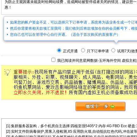
为防止主观因素未能及时给网站续费，造成网站被暂停或者关闭的情况，建议您一
惠！
如果您的帐户资金不足，可以选择只下订单申请，系统将为该业务生成一个订
然后你需要将相关款项汇至我司；我们收到后将款项加在你的会员帐号下，根
您自己也可以在管理中心自行开通。（适合于首次购买的直接客户）
正式开通
只下订单申请
试用7天(收费
我已阅读并同意星网数据-玉环海外空间
虚拟主机
[1] 集群服务器架构，多个机房自主选择:四核至强5405*2 内存:4G FBD Ecc 硬盘:146G
[2] 实时文件防病毒保护,黑客入侵检测,IIS 应用防火墙,自动抵抗红色代码,冲击波等