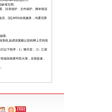
和jmail等其他控件;
站缺省文档;
e设置、目录保护、文件保护、脚本错误
费电话、QQ,MSN在线服务，沟通无障
保障;
情报系统,如虎添翼般让您的网上空间发
运行以下程序：1）聊天室； 2）江湖
器群前端加装硬件防火墙，全面提速，
份。