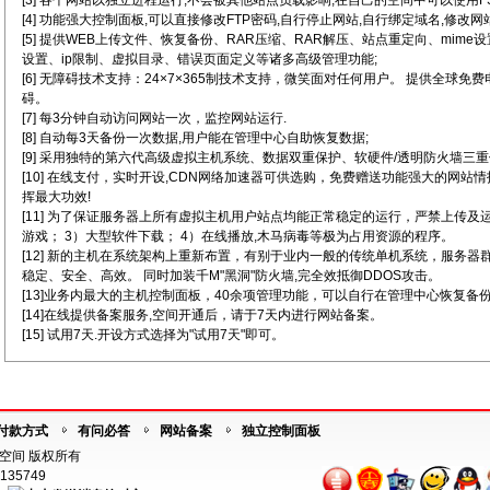
[3] 各个网站以独立进程运行,不会被其他站点负载影响,在自己的空间中可以使用FSO
[4] 功能强大控制面板,可以直接修改FTP密码,自行停止网站,自行绑定域名,修改网
[5] 提供WEB上传文件、恢复备份、RAR压缩、RAR解压、站点重定向、mim
设置、ip限制、虚拟目录、错误页面定义等诸多高级管理功能;
[6] 无障碍技术支持：24×7×365制技术支持，微笑面对任何用户。 提供全球免
碍。
[7] 每3分钟自动访问网站一次，监控网站运行.
[8] 自动每3天备份一次数据,用户能在管理中心自助恢复数据;
[9] 采用独特的第六代高级虚拟主机系统、数据双重保护、软硬件/透明防火墙三重
[10] 在线支付，实时开设,CDN网络加速器可供选购，免费赠送功能强大的网站
挥最大功效!
[11] 为了保证服务器上所有虚拟主机用户站点均能正常稳定的运行，严禁上传及
游戏； 3）大型软件下载； 4）在线播放,木马病毒等极为占用资源的程序。
[12] 新的主机在系统架构上重新布置，有别于业内一般的传统单机系统，服务
稳定、安全、高效。 同时加装千M"黑洞"防火墙,完全效抵御DDOS攻击。
[13]业务内最大的主机控制面板，40余项管理功能，可以自行在管理中心恢复备
[14]在线提供备案服务,空间开通后，请于7天内进行网站备案。
[15] 试用7天.开设方式选择为"试用7天"即可。
付款方式
有问必答
网站备案
独立控制面板
海外空间 版权所有
135749