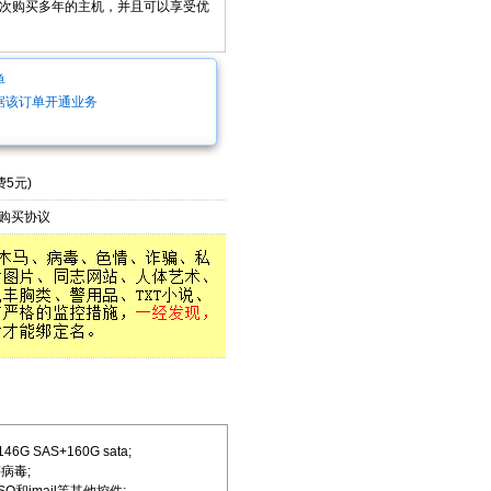
次购买多年的主机，并且可以享受优
单
据该订单开通业务
5元)
购买协议
 SAS+160G sata;
病毒;