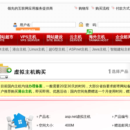
领先的互联网应用服务提供商
购物车
购买流程
付款方式
用户名:
密 码:
网站超市
VPS主机
网站建设
云主机
海外主机
企业邮
ITE
VPS SERVER
SITE BUILD
SERVER
TAIWAN HOST
MAIL
本主机
港台主机
Linux主机
超G型主机
ASP.net主机
Java主机
智能建站主
：目前国内主机均须
办理备案
，一般需要20至30天的时间，大部分省份要求邮寄网站
客户推荐购买
港台主机
，即买即用。优惠活动：国内空间免费赠送一个月使用时间，赠
产品名:
asp.net虚拟主机
产品编号:
空间大小:
400M
赠送邮局大