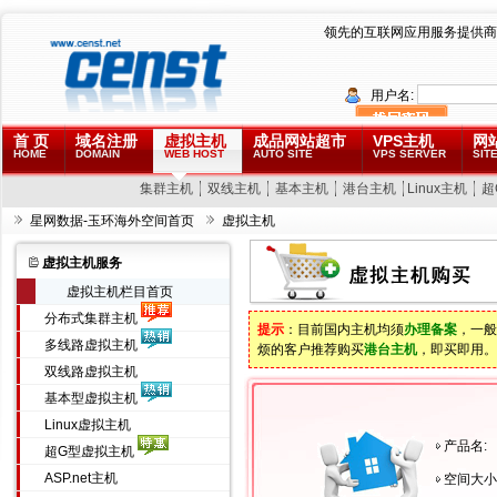
领先的互联网应用服务提供商
用户名:
首 页
域名注册
虚拟主机
成品网站超市
VPS主机
网
HOME
DOMAIN
WEB HOST
AUTO SITE
VPS SERVER
SITE
集群主机
双线主机
基本主机
港台主机
Linux主机
超
星网数据-玉环海外空间首页
虚拟主机
虚拟主机服务
虚拟主机栏目首页
分布式集群主机
提示
：目前国内主机均须
办理备案
，一般
多线路虚拟主机
烦的客户推荐购买
港台主机
，即买即用。
双线路虚拟主机
基本型虚拟主机
Linux虚拟主机
产品名:
超G型虚拟主机
ASP.net主机
空间大小