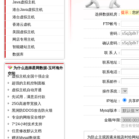
Java虚拟主机
港台Java虚拟主机
提示：
您的
选择数据机房：
港台虚拟主机
FTP帐号：
香港云虚机
美国虚拟主机
密码：
网店专用主机
确认密码：
智能建站主机
联 系 人：
数据库
联系地址：
为什么选择星网数据-玉环海外
联系电话：
空间
虚拟主机全国十强企业
联系邮件：
超强的主机控制面板
虚拟主机自动开通
操作系统：
先试用，满意后付款
IP地址：
共享I
25G高速带宽接入
黑洞防DDOS攻击防火墙
Mysql版本：
专业的网络安全维护
金额/年限:
7*24小时技术支持
您没有登陆
任意修改默认文档
为防止主观因素未能及时给网
赠送Mysql数据库