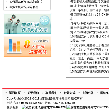
[4] 功能强大控制面板,可以直
如何用asp的jmail发邮件?
[5] 提供WEB上传文件、恢
虚拟主机常见问题解答！
设置、ip限制、虚拟目录、错
[6] 无障碍技术支持：24×
碍。
[7] 每3分钟自动访问网站一次
[8] 自动每3天备份一次数据
[9] 采用独特的第六代高级
[10] 在线支付，实时开设
挥最大功效!
[11] 为了保证服务器上所
游戏； 3）大型软件下载； 
[12] 新的主机在系统架构
稳定、安全、高效。 同时加装千
[13]业务内最大的主机控制
[14]在线提供备案服务,空间
[15] 试用7天.开设方式选择为
返回首页
关于我们
联系我们
付款方式
有问必答
网站备
CopyRight © 2002~2011 星网数据-玉环海外空间 版权所有
电话总机：
0576-87135749
传真：0576-87135749
在线客服：
39467420
2143236