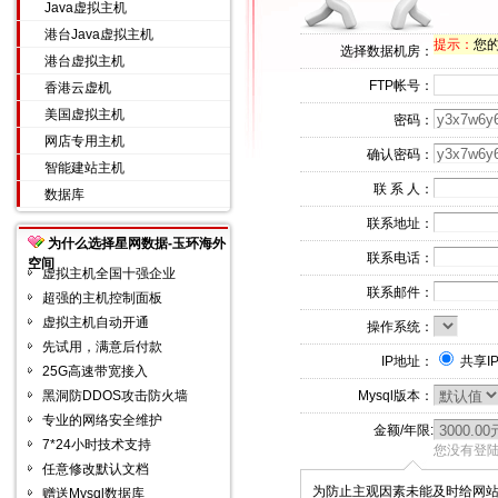
Java虚拟主机
港台Java虚拟主机
提示：
您的
选择数据机房：
港台虚拟主机
FTP帐号：
香港云虚机
美国虚拟主机
密码：
网店专用主机
确认密码：
智能建站主机
联 系 人：
数据库
联系地址：
为什么选择星网数据-玉环海外
联系电话：
空间
虚拟主机全国十强企业
联系邮件：
超强的主机控制面板
虚拟主机自动开通
操作系统：
先试用，满意后付款
IP地址：
共享I
25G高速带宽接入
黑洞防DDOS攻击防火墙
Mysql版本：
专业的网络安全维护
金额/年限:
7*24小时技术支持
您没有登陆
任意修改默认文档
为防止主观因素未能及时给网
赠送Mysql数据库