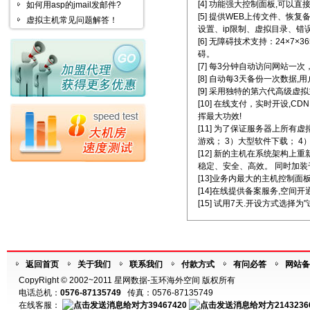
[4] 功能强大控制面板,可以直
如何用asp的jmail发邮件?
[5] 提供WEB上传文件、恢
虚拟主机常见问题解答！
设置、ip限制、虚拟目录、错
[6] 无障碍技术支持：24×
碍。
[7] 每3分钟自动访问网站一次
[8] 自动每3天备份一次数据
[9] 采用独特的第六代高级
[10] 在线支付，实时开设
挥最大功效!
[11] 为了保证服务器上所
游戏； 3）大型软件下载； 
[12] 新的主机在系统架构
稳定、安全、高效。 同时加装千
[13]业务内最大的主机控制
[14]在线提供备案服务,空间
[15] 试用7天.开设方式选择为
返回首页
关于我们
联系我们
付款方式
有问必答
网站备
CopyRight © 2002~2011 星网数据-玉环海外空间 版权所有
电话总机：
0576-87135749
传真：0576-87135749
在线客服：
39467420
2143236