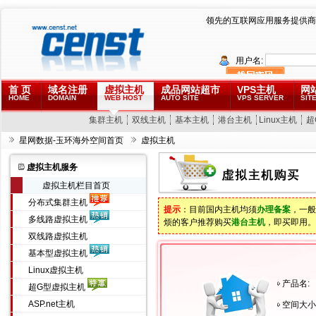
领先的互联网应用服务提供商
用户名:
首 页
域名注册
虚拟主机
成品网站超市
VPS主机
网
HOME
DOMAIN
WEB HOST
AUTO SITE
VPS SERVER
SITE
集群主机
双线主机
基本主机
港台主机
Linux主机
超
星网数据-玉环海外空间首页
虚拟主机
虚拟主机服务
虚拟主机栏目首页
分布式集群主机
提示
：目前国内主机均须
办理备案
，一般
多线路虚拟主机
烦的客户推荐购买
港台主机
，即买即用。
双线路虚拟主机
基本型虚拟主机
Linux虚拟主机
产品名:
超G型虚拟主机
ASP.net主机
空间大小