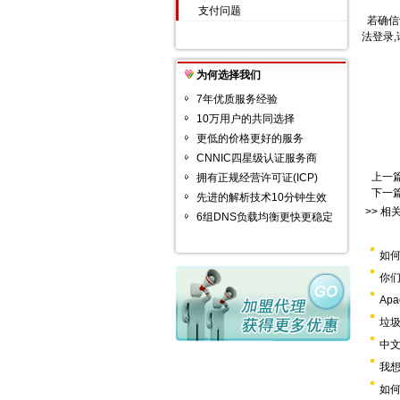
支付问题
若确信设
法登录
为何选择我们
7年优质服务经验
10万用户的共同选择
更低的价格更好的服务
CNNIC四星级认证服务商
上一
拥有正规经营许可证(ICP)
下一
先进的解析技术10分钟生效
>> 相
6组DNS负载均衡更快更稳定
如何
你
Ap
垃
中文
我
如