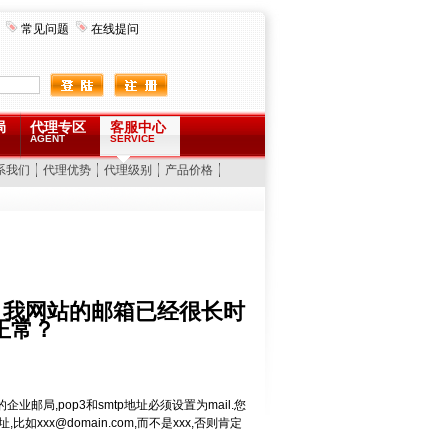
常见问题
在线提问
局
代理专区
客服中心
AGENT
SERVICE
系我们
代理优势
代理级别
产品价格
？我网站的邮箱已经很长时
正常？
邮局,pop3和smtp地址必须设置为mail.您
址,比如
xxx@domain.com
,而不是xxx,否则肯定