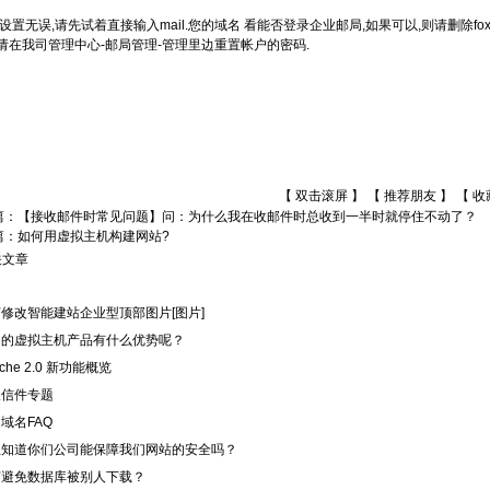
置无误,请先试着直接输入mail.您的域名 看能否登录企业邮局,如果可以,则请删除foxma
,请在我司管理中心-邮局管理-管理里边重置帐户的密码.
【 双击滚屏 】 【
推荐朋友
】 【
收
篇：
【接收邮件时常见问题】问：为什么我在收邮件时总收到一半时就停住不动了？
篇：
如何用虚拟主机构建网站?
关文章
修改智能建站企业型顶部图片[图片]
们的虚拟主机产品有什么优势呢？
ache 2.0 新功能概览
圾信件专题
域名FAQ
想知道你们公司能保障我们网站的安全吗？
何避免数据库被别人下载？