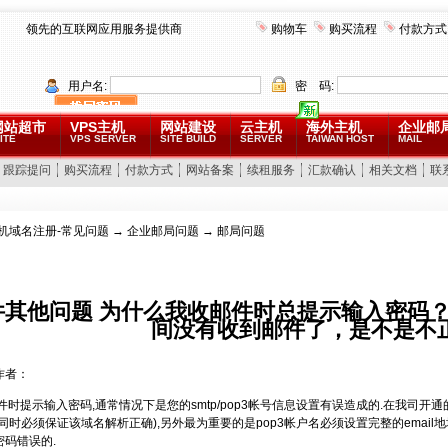
领先的互联网应用服务提供商
购物车
购买流程
付款方式
用户名:
密 码:
网站超市
VPS主机
网站建设
云主机
海外主机
企业邮
ITE
VPS SERVER
SITE BUILD
SERVER
TAIWAN HOST
MAIL
跟踪提问
购买流程
付款方式
网站备案
续租服务
汇款确认
相关文档
联
机域名注册-常见问题
→
企业邮局问题
→ 邮局问题
件其他问题 为什么我收邮件时总提示输入密码
间没有收到邮件了，是不是不
作者：
时提示输入密码,通常情况下是您的smtp/pop3帐号信息设置有误造成的.在我司开通的企业
同时必须保证该域名解析正确),另外最为重要的是pop3帐户名必须设置完整的email地
密码错误的.