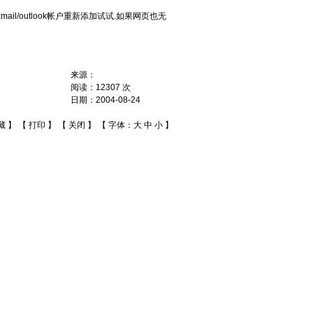
il/outlook帐户重新添加试试.如果网页也无
来源：
阅读：
12307
次
日期：
2004-08-24
藏
】 【
打印
】 【
关闭
】 【 字体：
大
中
小
】