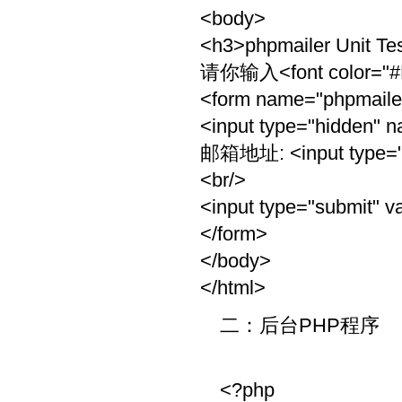
<body>
<h3>phpmailer Unit Te
请你输入<font color=
<form name="phpmailer
<input type="hidden" 
邮箱地址: <input type="t
<br/>
<input type="submit" 
</form>
</body>
</html>
二：后台PHP程序
<?php