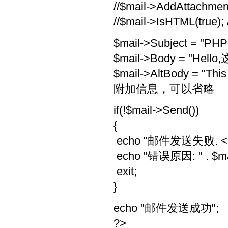
//$mail->AddAttachment
//$mail->IsHTML(true
$mail->Subject = "
$mail->Body = "He
$mail->AltBody = "This i
附加信息，可以省略
if(!$mail->Send())
{
echo "邮件发送失败. <p
echo "错误原因: " . $mai
exit;
}
echo "邮件发送成功";
?>