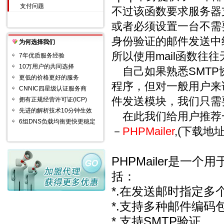
支付问题
不过该函数要求服务器支持
或者必须设置一台不需
身份验证的邮件发送中
为何选择我们
所以使用mail函数往往
7年优质服务经验
10万用户的共同选择
自己如果熟悉SMTP协
更低的价格更好的服务
程序，但对一般用户来
CNNIC四星级认证服务商
件发送模块，我们只需
拥有正规经营许可证(ICP)
先进的解析技术10分钟生效
在此我们给用户推荐一
6组DNS负载均衡更快更稳定
－
PHPMailer
,(下载地
PHPMailer是一
括：
*.在发送邮时指定
*.支持多种邮件编码包括：8b
*.支持SMTP验证