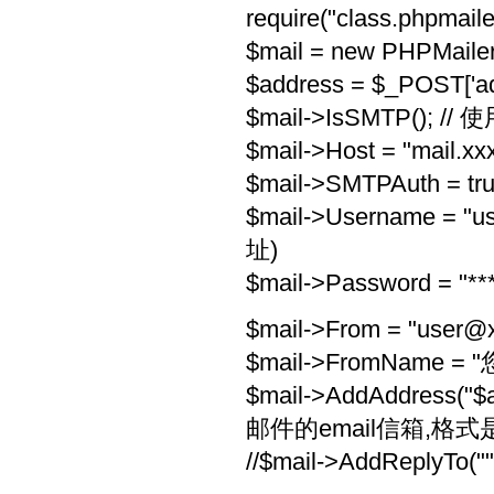
require("class.p
$mail = new PHPMai
$address = $_POST['ad
$mail->IsSMTP(); 
$mail->Host = "mai
$mail->SMTPAuth = 
$mail->Username = "
u
址)
$mail->Password = "*
$mail->From = "
user@
$mail->FromName =
$mail->AddAddres
邮件的email信箱,格式是A
//$mail->AddReplyTo("",