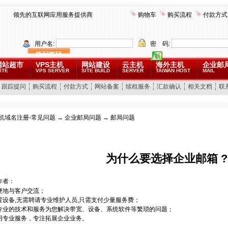
领先的互联网应用服务提供商
购物车
购买流程
付款方式
用户名:
密 码:
网站超市
VPS主机
网站建设
云主机
海外主机
企业邮
ITE
VPS SERVER
SITE BUILD
SERVER
TAIWAN HOST
MAIL
跟踪提问
购买流程
付款方式
网站备案
续租服务
汇款确认
相关文档
联
机域名注册-常见问题
→
企业邮局问题
→ 邮局问题
为什么要选择企业邮箱 ?
作者：
便地与客户交流；
置设备,无需聘请专业维护人员,只需支付少量服务费；
专业的技术和服务为您解决带宽、设备、系统软件等繁琐的问题；
用专业服务，专注拓展企业业务。