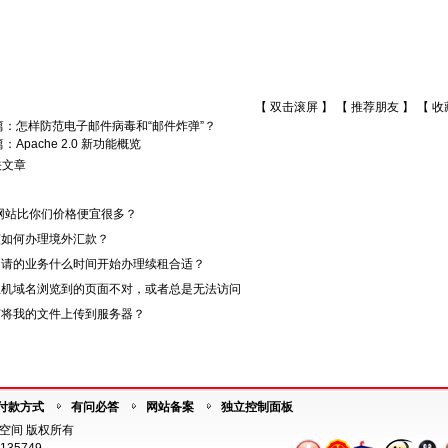
【 双击滚屏 】 【
推荐朋友
】 【
收
篇：
怎样防范电子邮件病毒和“邮件炸弹”？
篇：
Apache 2.0 新功能概览
关文章
网站比你们价格便宜很多？
该如何办理境外汇款？
申请的业务什么时间开始办理续租合适？
主机域名浏览到的页面不对，或者总是无法访问
何将我的文件上传到服务器？
付款方式
有问必答
网站备案
独立控制面板
海外空间 版权所有