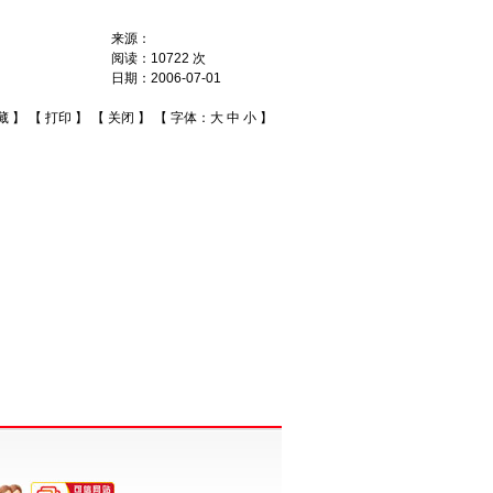
来源：
阅读：
10722
次
日期：
2006-07-01
藏
】 【
打印
】 【
关闭
】 【 字体：
大
中
小
】