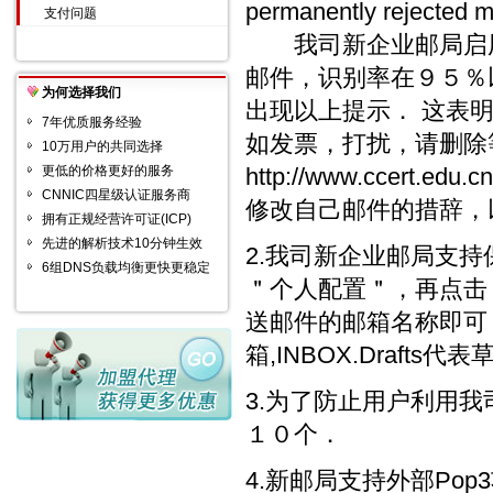
permanently reje
支付问题
我司新企业邮局启用
邮件，识别率在９５％
为何选择我们
出现以上提示． 这表
7年优质服务经验
如发票，打扰，请删除
10万用户的共同选择
更低的价格更好的服务
http://www.ccert.edu.c
CNNIC四星级认证服务商
修改自己邮件的措辞，
拥有正规经营许可证(ICP)
先进的解析技术10分钟生效
2.我司新企业邮局支
6组DNS负载均衡更快更稳定
＂个人配置＂，再点击
送邮件的邮箱名称即可．（I
箱,INBOX.Drafts代表
3.为了防止用户利用
１０个．
4.新邮局支持外部Po