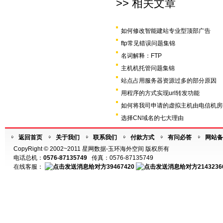
>> 相关文章
如何修改智能建站专业型顶部广告
ftp常见错误问题集锦
名词解释：FTP
主机机托管问题集锦
站点占用服务器资源过多的部分原因
用程序的方式实现url转发功能
如何将我司申请的虚拟主机由电信机房
选择CN域名的七大理由
返回首页
关于我们
联系我们
付款方式
有问必答
网站备
CopyRight © 2002~2011 星网数据-玉环海外空间 版权所有
电话总机：
0576-87135749
传真：0576-87135749
在线客服：
39467420
2143236