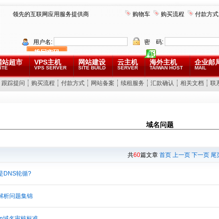
领先的互联网应用服务提供商
购物车
购买流程
付款方式
用户名:
密 码:
网站超市
VPS主机
网站建设
云主机
海外主机
企业邮
ITE
VPS SERVER
SITE BUILD
SERVER
TAIWAN HOST
MAIL
跟踪提问
购买流程
付款方式
网站备案
续租服务
汇款确认
相关文档
联
域名问题
共
60
篇文章
首页
上一页
下一页
尾
是DNS轮循?
解析问题集锦
.cn域名审核标准